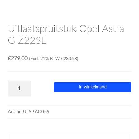
Uitlaatspruitstuk Opel Astra
G Z22SE
€
279.00
(Excl. 21% BTW
€
230.58
)
In winkelmand
Art. nr:
ULSP.AG059