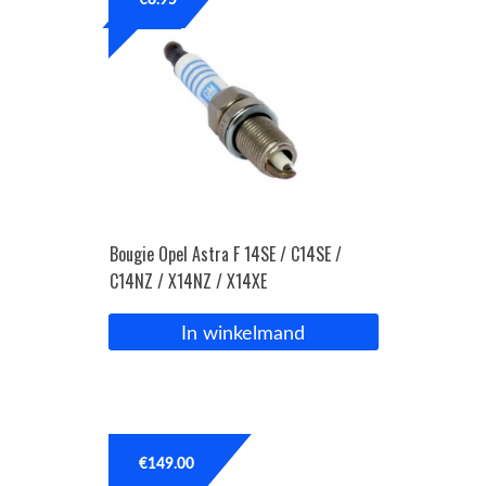
€
8.95
Bougie Opel Astra F 14SE / C14SE /
C14NZ / X14NZ / X14XE
In winkelmand
€
149.00