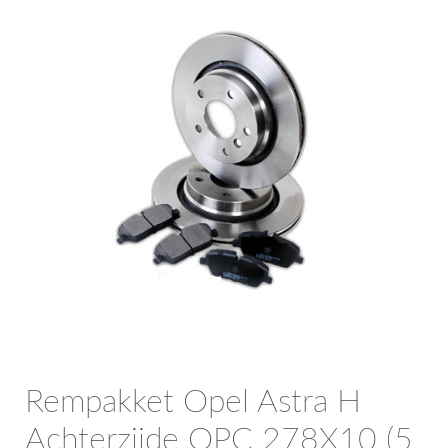
OPC Line
Bedrijfswagen parts
Contact
Inloggen / Registreren
Rempakket Opel Astra H
Achterzijde OPC 278X10 (5