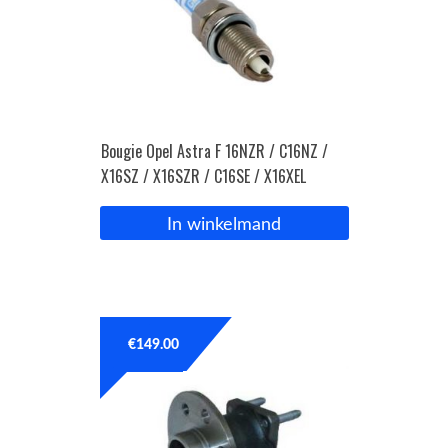
Bougie Opel Astra F 16NZR / C16NZ /
X16SZ / X16SZR / C16SE / X16XEL
In winkelmand
€
149.00