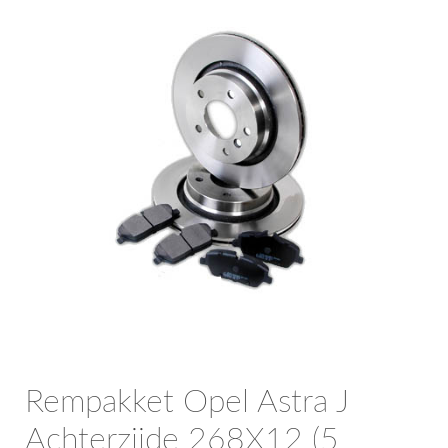
OPC Line
Bedrijfswagen parts
Contact
Inloggen / Registreren
Rempakket Opel Astra J
Achterzijde 268X12 (5