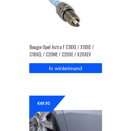
Bougie Opel Astra F C18XE / X18XE /
C18XEL / C20NE / C20XE / X20XEV
In winkelmand
€
49.95