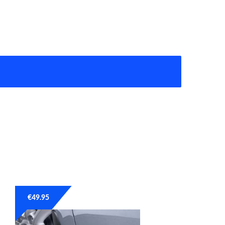
€
49.95