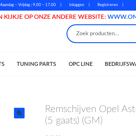
Maandag – Vrijdag : 9.00 – 17.00
Inloggen
Registreren
 KIJKJE OP ONZE ANDERE WEBSITE:
WWW.ONL
n
TS
TUNING PARTS
OPC LINE
BEDRIJFSW
Remschijven Opel Ast
(5 gaats) (GM)