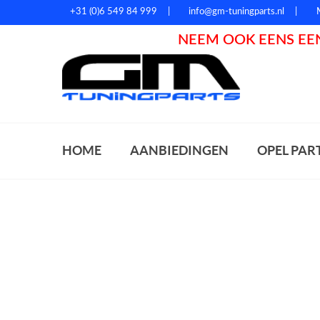
+31 (0)6 549 84 999
info@gm-tuningparts.nl
NEEM OOK EENS EEN
Zoeke
HOME
AANBIEDINGEN
OPEL PAR