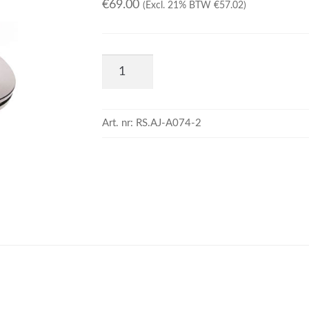
€
69.00
(Excl. 21% BTW
€
57.02
)
Art. nr:
RS.AJ-A074-2