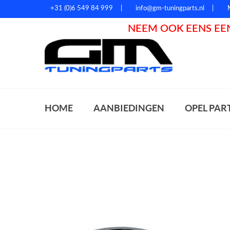
+31 (0)6 549 84 999
info@gm-tuningparts.nl
NEEM OOK EENS EEN
Zoeke
HOME
AANBIEDINGEN
OPEL PAR