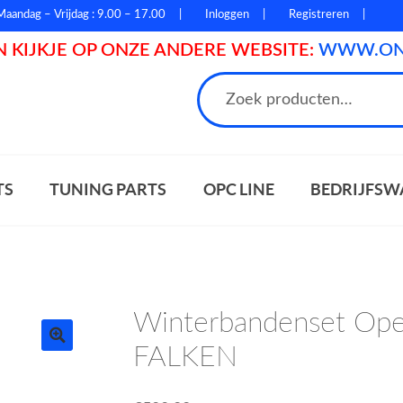
Maandag – Vrijdag : 9.00 – 17.00
Inloggen
Registreren
 KIJKJE OP ONZE ANDERE WEBSITE:
WWW.ONL
n
TS
TUNING PARTS
OPC LINE
BEDRIJFSW
Winterbandenset Opel
FALKEN