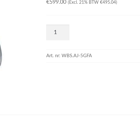
€
599.00
(Excl. 21% BTW
€
495.04
)
Art. nr:
WBS.AJ-5GFA