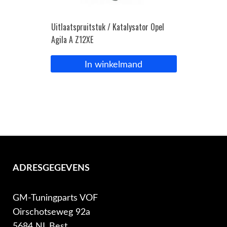
Uitlaatspruitstuk / Katalysator Opel
Agila A Z12XE
In winkelmand
ADRESGEGEVENS
GM-Tuningparts VOF
Oirschotseweg 92a
5684 NL Best