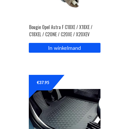
Bougie Opel Astra F C18XE / X18XE /
C18XEL / C20NE / C20XE / X20XEV
In winkelmand
€
37.95