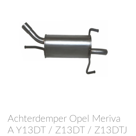
OPC Line
Bedrijfswagen parts
Contact
Inloggen / Registreren
Achterdemper Opel Meriva
A Y13DT / Z13DT / Z13DTJ