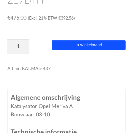
Z17DTH
€
475.00
(Excl. 21% BTW
€
392.56
)
In winkelmand
Art. nr:
KAT.MA5-437
Algemene omschrijving
Katalysator Opel Meriva A
Bouwjaar: 03-10
Technische informatie