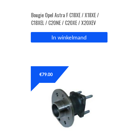
Bougie Opel Astra F C18XE / X18XE /
C18XEL / C20NE / C20XE / X20XEV
In winkelmand
€
79.00