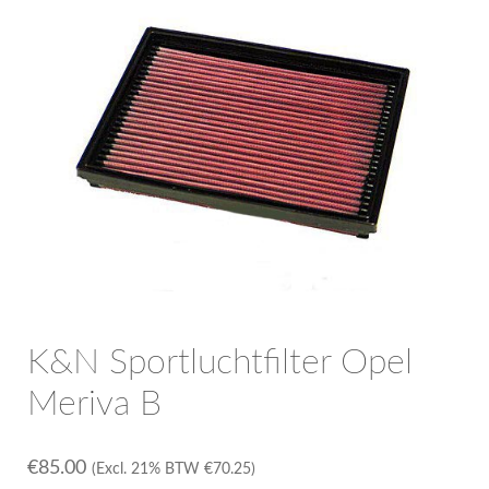
OPC Line
Bedrijfswagen parts
Contact
Inloggen / Registreren
K&N Sportluchtfilter Opel
Meriva B
€
85.00
(Excl. 21% BTW
€
70.25
)