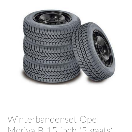
OPC Line
Bedrijfswagen parts
Contact
Inloggen / Registreren
Winterbandenset Opel
Meriva B 15 inch (5 gaats)