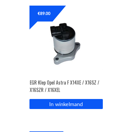
€
89.00
EGR Klep Opel Astra F X14XE / X16SZ /
X16SZR / X16XEL
In winkelmand