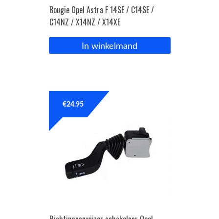
Bougie Opel Astra F 14SE / C14SE /
C14NZ / X14NZ / X14XE
In winkelmand
€
24.95