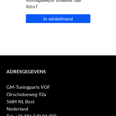
Richtingaanwijzer schakelaar Opel
Astra F
In winkelmand
ADRESGEGEVENS
GM-Tuningparts VOF
Oirschotseweg 92a
5684 NL Best
Nederland