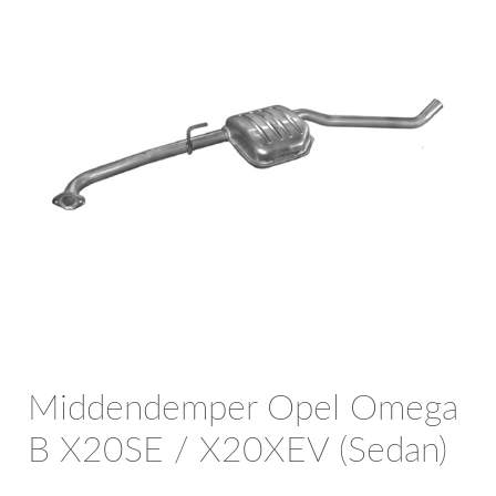
OPC Line
Bedrijfswagen parts
Contact
Inloggen / Registreren
Middendemper Opel Omega
B X20SE / X20XEV (Sedan)