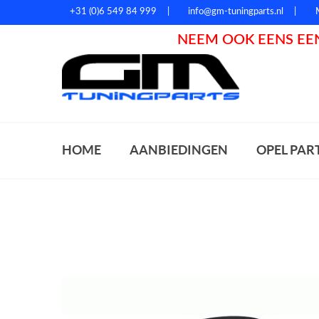
+31 (0)6 549 84 999
info@gm-tuningparts.nl
NEEM OOK EENS EEN
Zoeke
HOME
AANBIEDINGEN
OPEL PAR