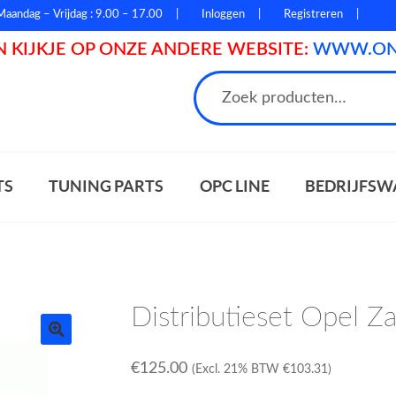
Maandag – Vrijdag : 9.00 – 17.00
Inloggen
Registreren
 KIJKJE OP ONZE ANDERE WEBSITE:
WWW.ONL
n
TS
TUNING PARTS
OPC LINE
BEDRIJFSW
Distributieset Opel 
€
125.00
(Excl. 21% BTW
€
103.31
)