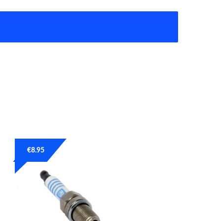
€
8.95