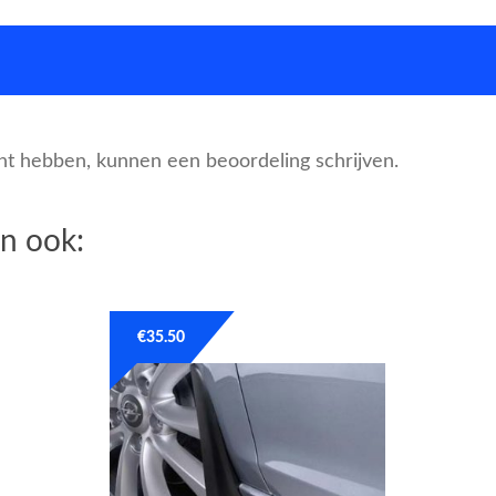
cht hebben, kunnen een beoordeling schrijven.
n ook:
€
35.50