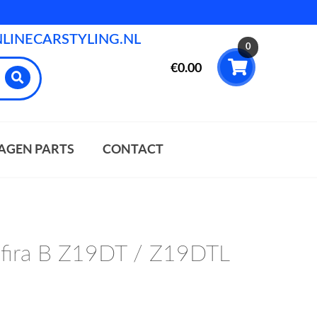
INECARSTYLING.NL
0
€
0.00
AGEN PARTS
CONTACT
Zafira B Z19DT / Z19DTL