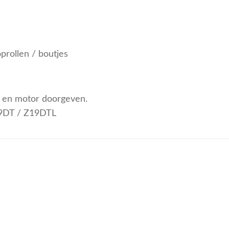
prollen / boutjes
pe en motor doorgeven.
19DT / Z19DTL