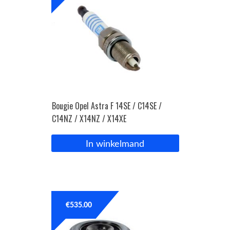
Bougie Opel Astra F 14SE / C14SE /
C14NZ / X14NZ / X14XE
In winkelmand
€
535.00