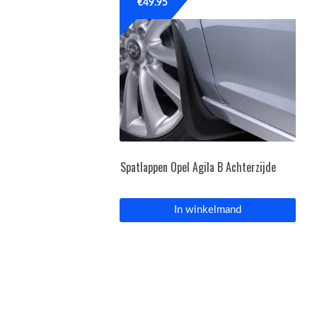
€
49.95
Spatlappen Opel Agila B Achterzijde
In winkelmand