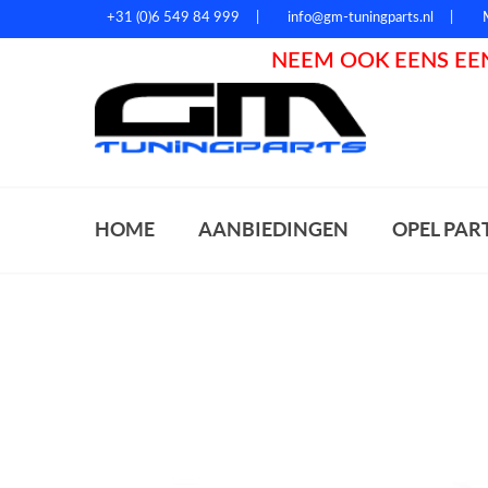
+31 (0)6 549 84 999
info@gm-tuningparts.nl
NEEM OOK EENS EEN
Zoeke
HOME
AANBIEDINGEN
OPEL PAR