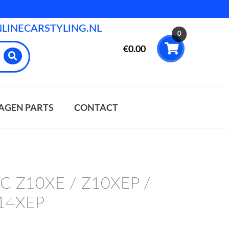
INECARSTYLING.NL
0
€
0.00
AGEN PARTS
CONTACT
a C Z10XE / Z10XEP /
Z14XEP