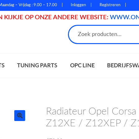
Maandag – Vrijdag : 9.00 – 17.00
Inloggen
Registreren
 KIJKJE OP ONZE ANDERE WEBSITE:
WWW.ONL
n
TS
TUNING PARTS
OPC LINE
BEDRIJFSW
Radiateur Opel Cors
Z12XE / Z12XEP / 