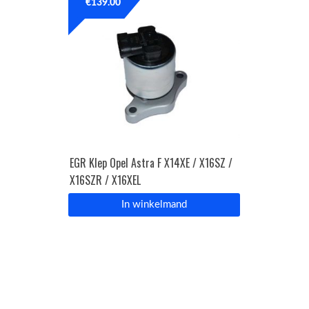
€
139.00
EGR Klep Opel Astra F X14XE / X16SZ /
X16SZR / X16XEL
In winkelmand