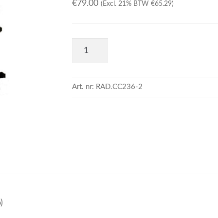
€
79.00
(Excl. 21% BTW
€
65.29
)
Art. nr:
RAD.CC236-2
)