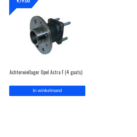
€
79.00
Achterwiellager Opel Astra F (4 gaats)
In winkelmand