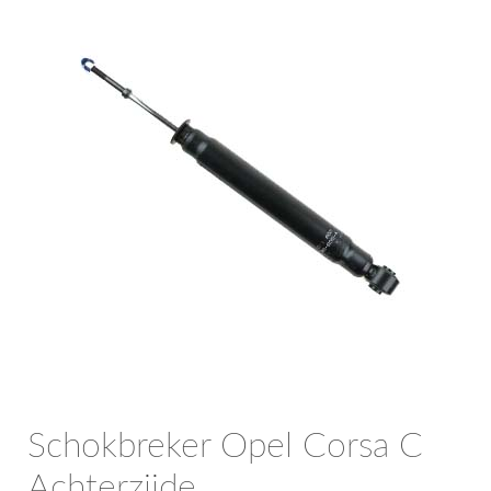
OPC Line
Bedrijfswagen parts
Contact
Inloggen / Registreren
Schokbreker Opel Corsa C
Achterzijde