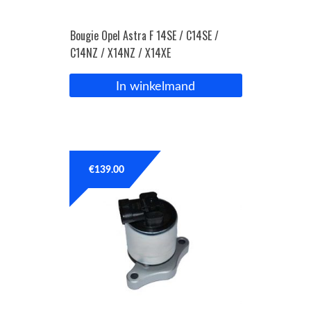
Bougie Opel Astra F 14SE / C14SE /
C14NZ / X14NZ / X14XE
In winkelmand
€
139.00