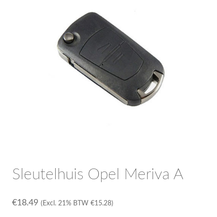
OPC Line
Bedrijfswagen parts
Contact
Inloggen / Registreren
Sleutelhuis Opel Meriva A
€
18.49
(Excl. 21% BTW
€
15.28
)