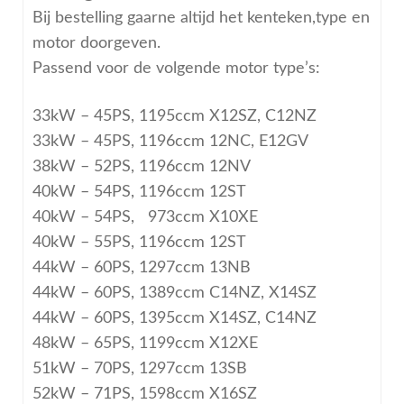
Bij bestelling gaarne altijd het kenteken,type en
motor doorgeven.
Passend voor de volgende motor type’s:
33kW – 45PS, 1195ccm X12SZ, C12NZ
33kW – 45PS, 1196ccm 12NC, E12GV
38kW – 52PS, 1196ccm 12NV
40kW – 54PS, 1196ccm 12ST
40kW – 54PS, 973ccm X10XE
40kW – 55PS, 1196ccm 12ST
44kW – 60PS, 1297ccm 13NB
44kW – 60PS, 1389ccm C14NZ, X14SZ
44kW – 60PS, 1395ccm X14SZ, C14NZ
48kW – 65PS, 1199ccm X12XE
51kW – 70PS, 1297ccm 13SB
52kW – 71PS, 1598ccm X16SZ