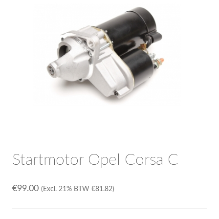
OPC Line
Bedrijfswagen parts
Contact
Inloggen / Registreren
Startmotor Opel Corsa C
€
99.00
(Excl. 21% BTW
€
81.82
)