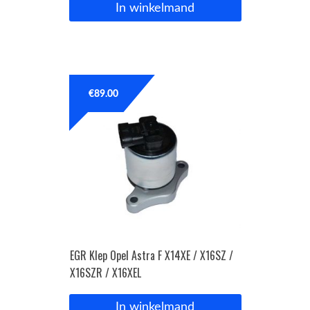
In winkelmand
€
89.00
EGR Klep Opel Astra F X14XE / X16SZ /
X16SZR / X16XEL
In winkelmand