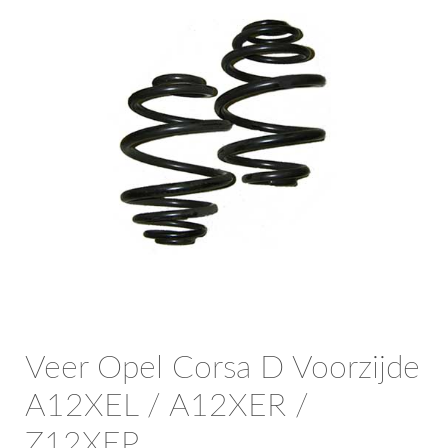
OPC Line
Bedrijfswagen parts
Contact
Inloggen / Registreren
Veer Opel Corsa D Voorzijde
A12XEL / A12XER /
Z12XEP