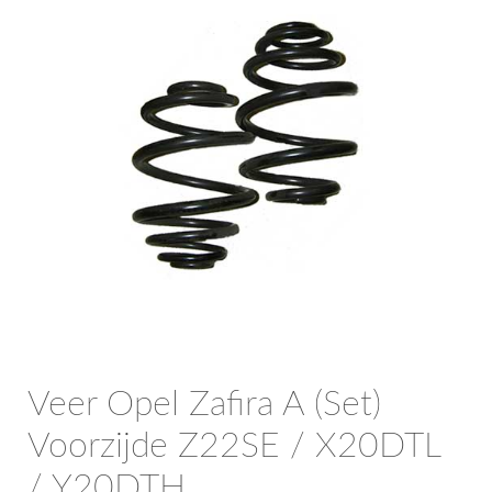
OPC Line
Bedrijfswagen parts
Contact
Inloggen / Registreren
Veer Opel Zafira A (Set)
Voorzijde Z22SE / X20DTL
/ Y20DTH