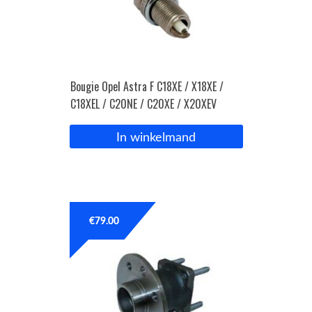
Bougie Opel Astra F C18XE / X18XE /
C18XEL / C20NE / C20XE / X20XEV
In winkelmand
€
79.00