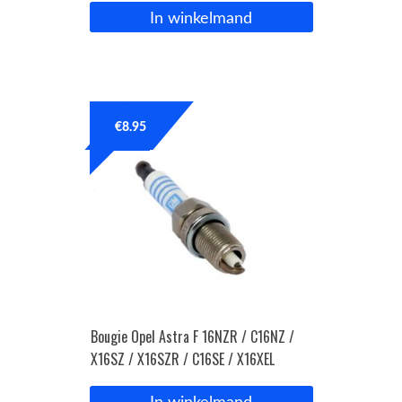
In winkelmand
€
8.95
Bougie Opel Astra F 16NZR / C16NZ /
X16SZ / X16SZR / C16SE / X16XEL