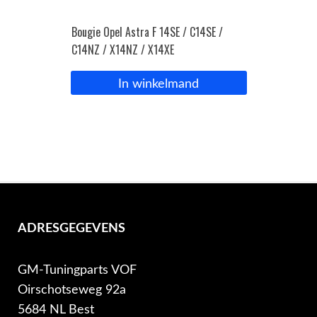
Bougie Opel Astra F 14SE / C14SE /
C14NZ / X14NZ / X14XE
In winkelmand
ADRESGEGEVENS
GM-Tuningparts VOF
Oirschotseweg 92a
5684 NL Best