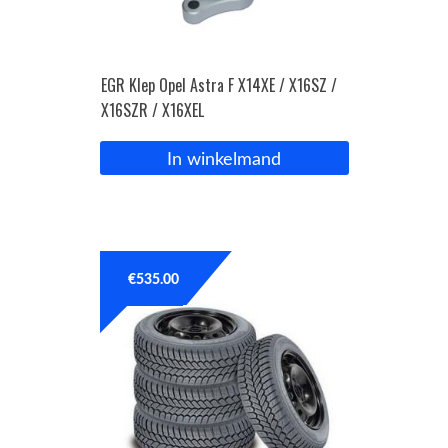
EGR Klep Opel Astra F X14XE / X16SZ /
X16SZR / X16XEL
In winkelmand
€
535.00