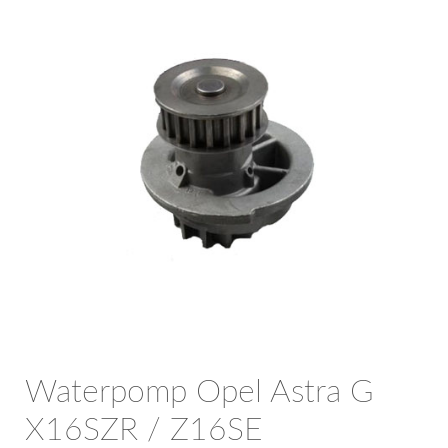
OPC Line
Bedrijfswagen parts
Contact
Inloggen / Registreren
Waterpomp Opel Astra G
X16SZR / Z16SE