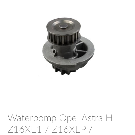
OPC Line
Bedrijfswagen parts
Contact
Inloggen / Registreren
Waterpomp Opel Astra H
Z16XE1 / Z16XEP /