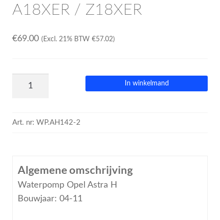
A18XER / Z18XER
€
69.00
(Excl. 21% BTW
€
57.02
)
In winkelmand
Art. nr:
WP.AH142-2
Algemene omschrijving
Waterpomp Opel Astra H
Bouwjaar: 04-11