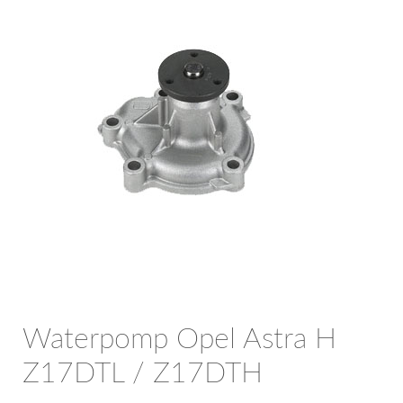
OPC Line
Bedrijfswagen parts
Contact
Inloggen / Registreren
Waterpomp Opel Astra H
Z17DTL / Z17DTH