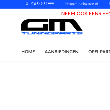
+31 (0)6 549 84 999
info@gm-tuningparts.nl
NEEM OOK EENS EEN
Zoeke
HOME
AANBIEDINGEN
OPEL PAR