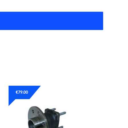
€
79.00