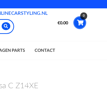
INECARSTYLING.NL
0
€
0.00
AGEN PARTS
CONTACT
sa C Z14XE