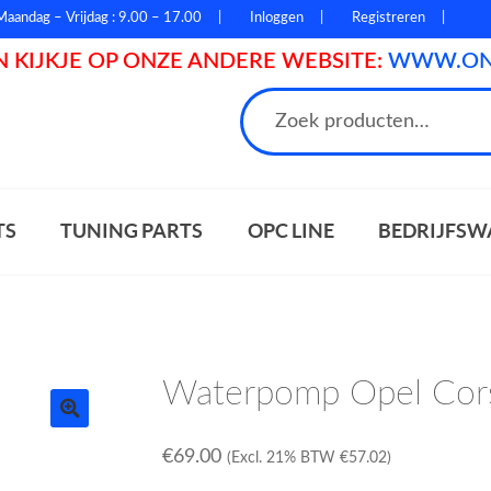
Maandag – Vrijdag : 9.00 – 17.00
Inloggen
Registreren
 KIJKJE OP ONZE ANDERE WEBSITE:
WWW.ONL
n
TS
TUNING PARTS
OPC LINE
BEDRIJFSW
Waterpomp Opel Cor
€
69.00
(Excl. 21% BTW
€
57.02
)