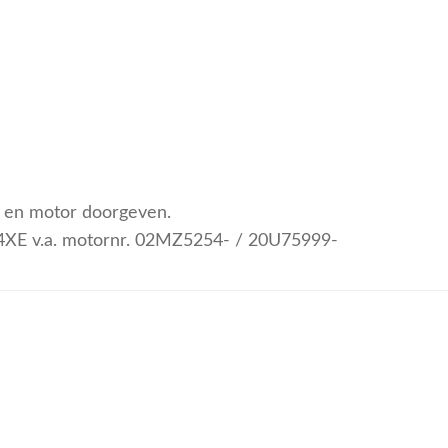
pe en motor doorgeven.
14XE v.a. motornr. 02MZ5254- / 20U75999-