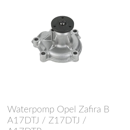
OPC Line
Bedrijfswagen parts
Contact
Inloggen / Registreren
Waterpomp Opel Zafira B
A17DTJ / Z17DTJ /