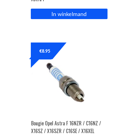
In winkelmand
€
8.95
Bougie Opel Astra F 16NZR / C16NZ /
X16SZ / X16SZR / C16SE / X16XEL