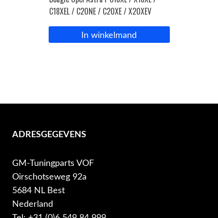
C18XEL / C20NE / C20XE / X20XEV
In winkelmand
ADRESGEGEVENS
GM-Tuningparts VOF
Oirschotseweg 92a
5684 NL Best
Nederland
Tel: +31 (0)6 549 84 999