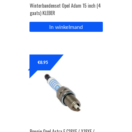
Winterbandenset Opel Adam 15 inch (4
gaats) KLEBER
In winkelmand
€
8.95
Bougie Opel Astra F C18XE / X18XE /