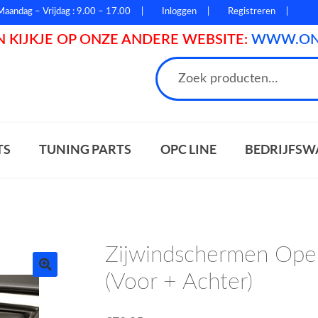
Maandag – Vrijdag : 9.00 – 17.00
Inloggen
Registreren
 KIJKJE OP ONZE ANDERE WEBSITE:
WWW.ONL
n
TS
TUNING PARTS
OPC LINE
BEDRIJFSW
Zijwindschermen Opel
(Voor + Achter)