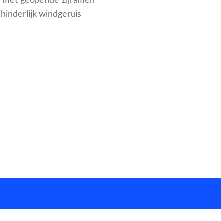
n met geopende zijramen
hinderlijk windgeruis