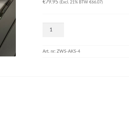
€
79.95
(Excl. 21% BTW
€
66.07
)
Art. nr:
ZWS-AKS-4