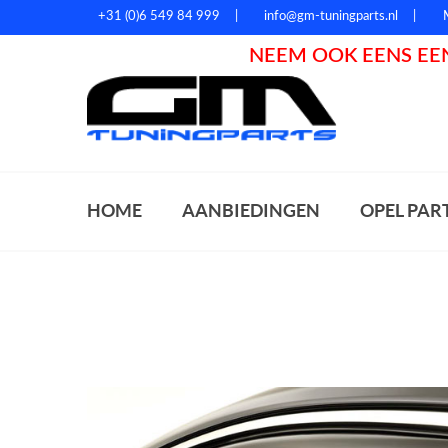
+31 (0)6 549 84 999
info@gm-tuningparts.nl
NEEM OOK EENS EEN
Zoeke
HOME
AANBIEDINGEN
OPEL PAR