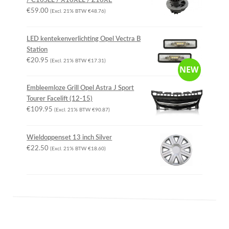
/ C16SEL / X16XEL / Z16XE
€
59.00
(Excl. 21% BTW
€
48.76
)
LED kentekenverlichting Opel Vectra B
Station
€
20.95
(Excl. 21% BTW
€
17.31
)
NEW
Embleemloze Grill Opel Astra J Sport
Tourer Facelift (12-15)
€
109.95
(Excl. 21% BTW
€
90.87
)
Wieldoppenset 13 inch Silver
€
22.50
(Excl. 21% BTW
€
18.60
)