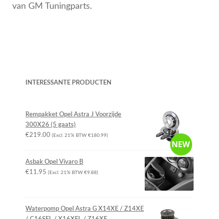
van GM Tuningparts.
OPC Line
Bedrijfswagen parts
Contact
INTERESSANTE PRODUCTEN
Inloggen / Registreren
Rempakket Opel Astra J Voorzijde
300X26 (5 gaats)
€
219.00
(Excl. 21% BTW
€
180.99
)
NEW
Asbak Opel Vivaro B
€
11.95
(Excl. 21% BTW
€
9.88
)
Waterpomp Opel Astra G X14XE / Z14XE