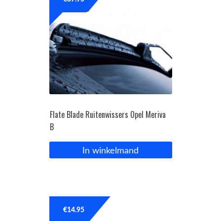
OPC Line
Bedrijfswagen parts
Contact
Inloggen / Registreren
Flate Blade Ruitenwissers Opel Meriva
B
In winkelmand
€
14.95