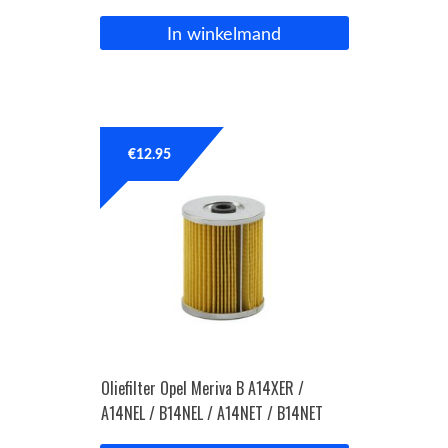
In winkelmand
€
12.95
Oliefilter Opel Meriva B A14XER /
A14NEL / B14NEL / A14NET / B14NET