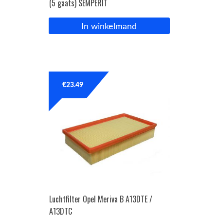
(5 gaats) SEMPERIT
In winkelmand
€
23.49
Luchtfilter Opel Meriva B A13DTE /
A13DTC