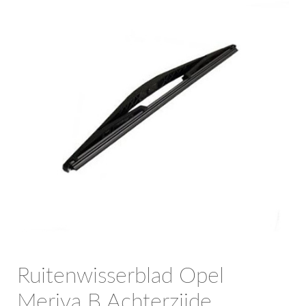
OPC Line
Bedrijfswagen parts
Contact
Inloggen / Registreren
Ruitenwisserblad Opel
Meriva B Achterzijde