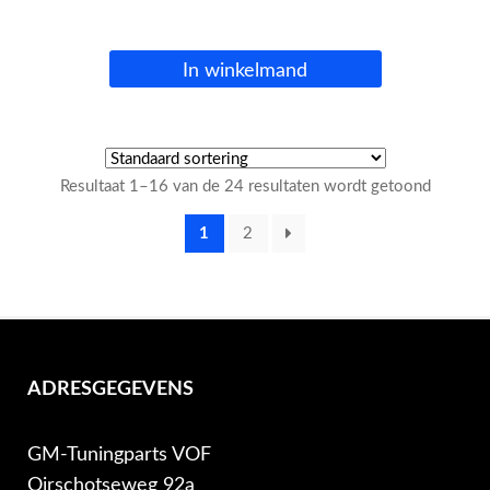
In winkelmand
Resultaat 1–16 van de 24 resultaten wordt getoond
1
2
ADRESGEGEVENS
GM-Tuningparts VOF
Oirschotseweg 92a