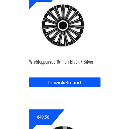
Wieldoppenset 15 inch Black / Silver
In winkelmand
€
49.50