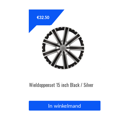
OPC Line
€
32.50
Bedrijfswagen parts
Contact
Inloggen / Registreren
Wieldoppenset 15 inch Black / Silver
In winkelmand