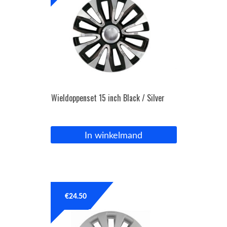
Wieldoppenset 15 inch Black / Silver
In winkelmand
€
24.50