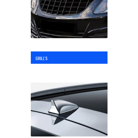
OPC Line
Bedrijfswagen parts
Contact
GRILL'S
Inloggen / Registreren