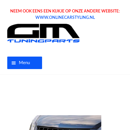
NEEM OOK EENS EEN KIJKJE OP ONZE ANDERE WEBSITE:
WWW.ONLINECARSTYLING.NL
Menu
Home
Aanbiedingen
Opel parts
Tuning parts