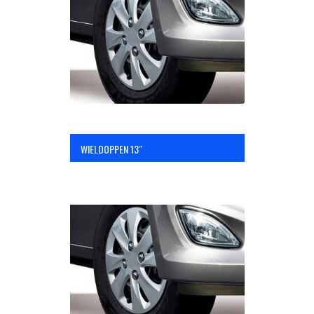
OPC Line
Bedrijfswagen parts
Contact
WIELDOPPEN 13″
Inloggen / Registreren