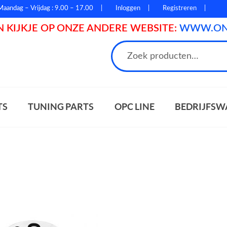
Maandag – Vrijdag : 9.00 – 17.00
Inloggen
Registreren
 KIJKJE OP ONZE ANDERE WEBSITE:
WWW.ONL
n
TS
TUNING PARTS
OPC LINE
BEDRIJFSW