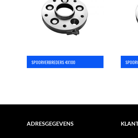
SPOORVERBREDERS 4X100
SPOORV
ADRESGEGEVENS
KLANT