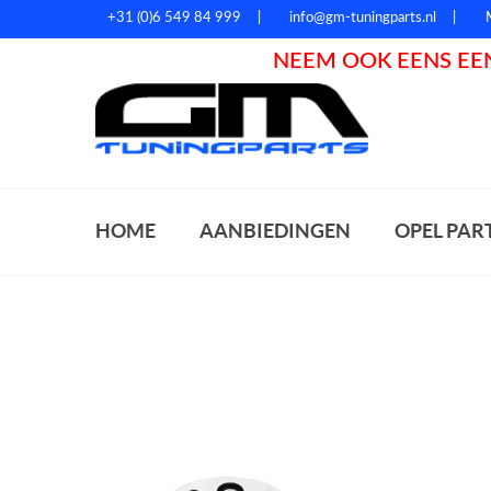
+31 (0)6 549 84 999
info@gm-tuningparts.nl
NEEM OOK EENS EEN
Zoeke
HOME
AANBIEDINGEN
OPEL PAR