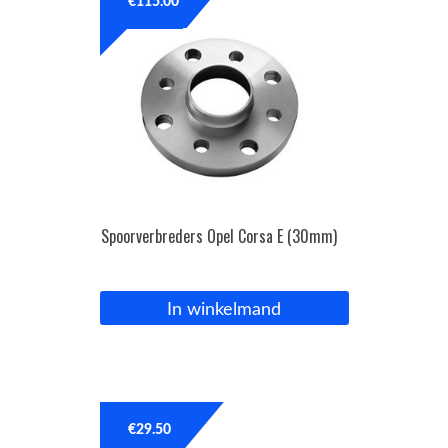
€
115.00
Spoorverbreders Opel Corsa E (30mm)
In winkelmand
€
29.50