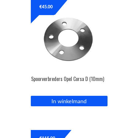
€
45.00
OPC Line
Bedrijfswagen parts
Contact
Inloggen / Registreren
Spoorverbreders Opel Corsa D (10mm)
In winkelmand