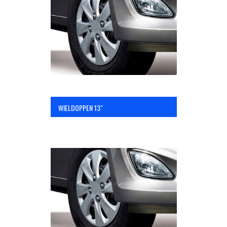
OPC Line
Bedrijfswagen parts
Contact
WIELDOPPEN 13″
Inloggen / Registreren