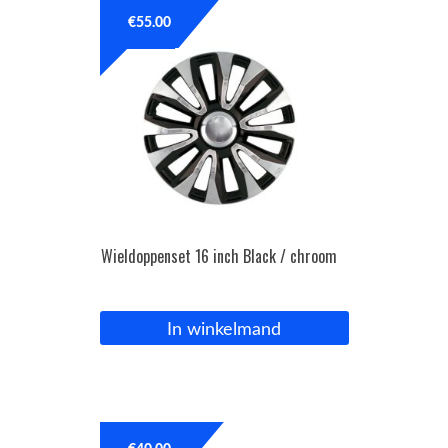
€
55.00
OPC Line
Bedrijfswagen parts
Contact
Inloggen / Registreren
Wieldoppenset 16 inch Black / chroom
In winkelmand