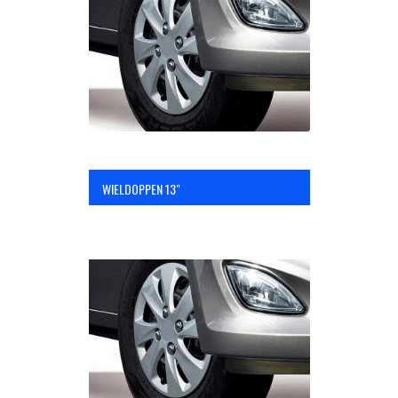
OPC Line
Bedrijfswagen parts
Contact
WIELDOPPEN 13"
Inloggen / Registreren