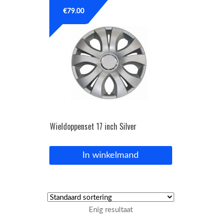
€
79.00
OPC Line
Bedrijfswagen parts
Contact
Inloggen / Registreren
Wieldoppenset 17 inch Silver
In winkelmand
Enig resultaat