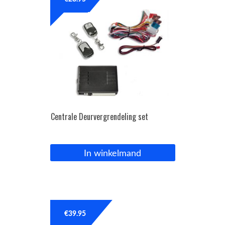
OPC Line
Bedrijfswagen parts
Contact
Inloggen / Registreren
Centrale Deurvergrendeling set
In winkelmand
€
39.95