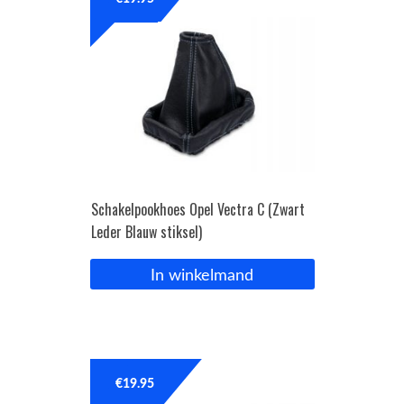
OPC Line
Bedrijfswagen parts
Contact
Inloggen / Registreren
Schakelpookhoes Opel Vectra C (Zwart
Leder Blauw stiksel)
In winkelmand
€
19.95