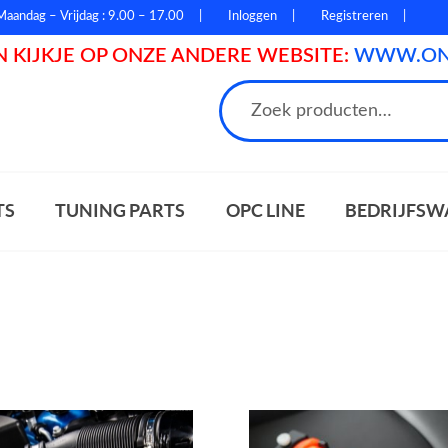
Maandag – Vrijdag : 9.00 – 17.00
Inloggen
Registreren
 KIJKJE OP ONZE ANDERE WEBSITE:
WWW.ONL
n
TS
TUNING PARTS
OPC LINE
BEDRIJFSW