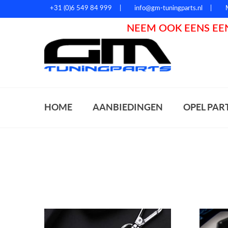
+31 (0)6 549 84 999
info@gm-tuningparts.nl
NEEM OOK EENS EEN
Zoeke
HOME
AANBIEDINGEN
OPEL PAR