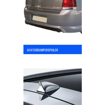
OPC Line
Bedrijfswagen parts
Contact
ACHTERBUMPERSPOILER
Inloggen / Registreren