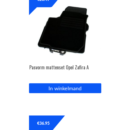
OPC Line
Bedrijfswagen parts
Contact
Inloggen / Registreren
Pasvorm mattenset Opel Zafira A
In winkelmand
€
36.95