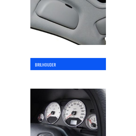
OPC Line
Bedrijfswagen parts
Contact
BRILHOUDER
Inloggen / Registreren