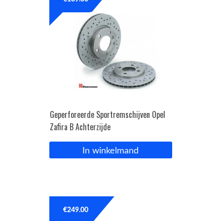
OPC Line
Bedrijfswagen parts
Contact
Inloggen / Registreren
Geperforeerde Sportremschijven Opel
Zafira B Achterzijde
In winkelmand
€
249.00