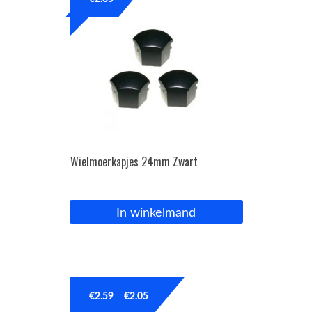
OPC Line
Bedrijfswagen parts
Contact
Inloggen / Registreren
Wielmoerkapjes 24mm Zwart
In winkelmand
€
2.59
€
2.05