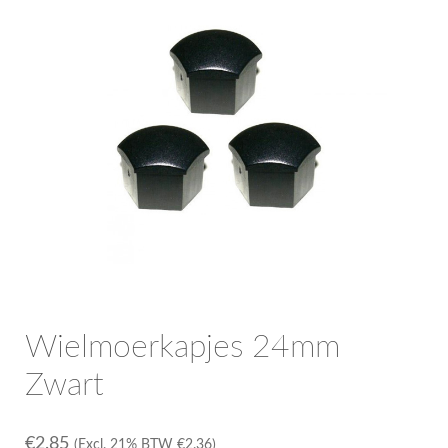
OPC Line
Bedrijfswagen parts
Contact
Inloggen / Registreren
Wielmoerkapjes 24mm
Zwart
€
2.85
(Excl. 21% BTW
€
2.36
)